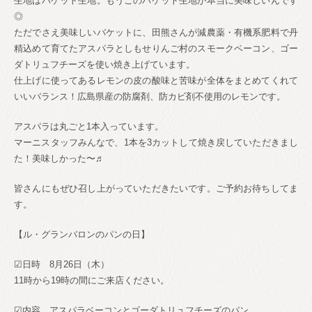
生地はバケット生地。もうこのバケット生地が本当に美味しいんです
◎
ただでさえ美味しいバケットに、田熊さんが減農薬・有機系肥料で丹
精込めて育てたアスパラとしもせりんご村のスモークベーコン、ゴー
ダトリュフチーズを使い焼き上げています。
仕上げに使ってあるレモンの皮の酸味と苦味が全体をまとめてくれて
いいバランス！広島県産の防腐剤、防カビ剤不使用のレモンです。
アスパラは丸ごと1本入っています。
マーニスタッフみんなで、1本を3カットして焼き戻していただきまし
た！美味しかった〜♬
皆さんにもぜひ召し上がっていただきたいです。ご予約お待ちしてま
す。
【ル・グランバロンのパンの日】
☑日時 8月26日（木）
11時から19時の間にご来店ください。
☑内容 アスパラベーコンとゴーダトリュフチーズのパン