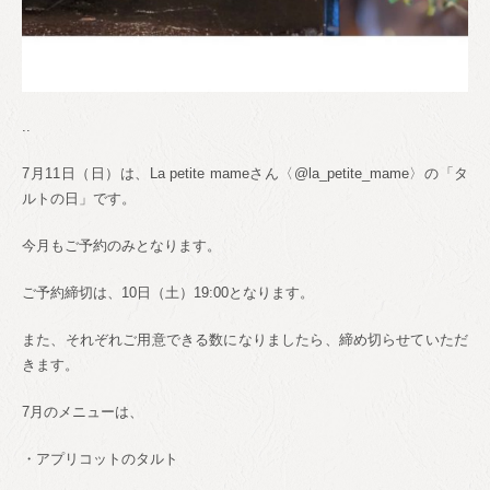
..
7
月
11
日（日）は、
La petite mame
さん〈
@la_petite_mame
〉の「タ
ルトの日」です。
今月もご予約のみとなります。
ご予約締切は、
10
日（土）
19:00
となります。
また、それぞれご用意できる数になりましたら、締め切らせていただ
きます。
7
月のメニューは、
・アプリコットのタルト