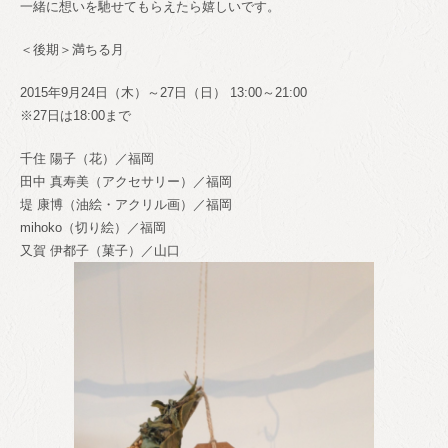
一緒に想いを馳せてもらえたら嬉しいです。
＜後期＞満ちる月
2015年9月24日（木）～27日（日） 13:00～21:00
※27日は18:00まで
千住 陽子（花）／福岡
田中 真寿美（アクセサリー）／福岡
堤 康博（油絵・アクリル画）／福岡
mihoko（切り絵）／福岡
又賀 伊都子（菓子）／山口