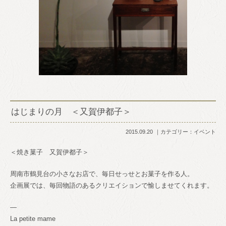
はじまりの月 ＜又賀伊都子＞
2015.09.20
カテゴリー：
イベント
＜焼き菓子 又賀伊都子＞
周南市鶴見台の小さなお店で、毎日せっせとお菓子を作る人。
企画展では、毎回物語のあるクリエイションで愉しませてくれます。
—
La petite mame