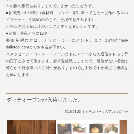
木の器の販売もありますので、よかったらどうぞ。
■参加費：4,500円（食材費、レシピ、家に帰っても
う一度作れるスパ
イスセット、付録の木のもの、会場代を
含みます）
※今回のお土産は汁がたくさんすくえるレンゲです。
■定員：昼夜ともに12名
参加希望の方は、メッセージ・コメント、またはinfo
@mani-
dailytool.comまでお申込み下
さい。
※メッセージ・コメント・メールともにマーニからの返信
をもって予
約完了とさせて頂きます。必ず返信致しますの
で、返信がない場合は
何らかの行き違いの可能性がありま
すのでお手数ですが再度ご連絡を
お願いします。
ダッチオーブンが入荷しました。
2016.01.23
カテゴリー：
入荷のお知らせ