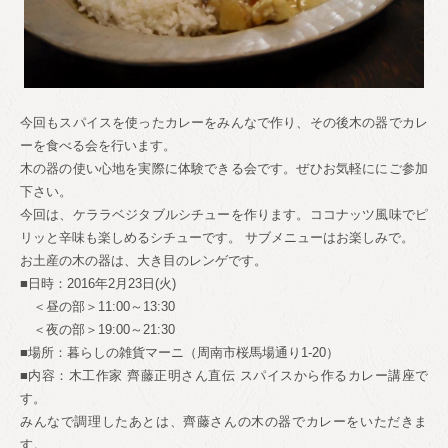
今回もスパイスを使ったカレーをみんなで作り、その後木
の器でカレ
ーを食べる会を行います。
木の器の使い心地を実際に体験できる会です。ぜひお気軽
ににご参加
下さい。
今回は、ケララベジタブルシチューを作ります。ココナッ
ツ風味でピ
リッと辛味も楽しめるシチューです。 サブメニューはお楽しみで。
お土産の木の器は、大き目のレンゲです。
■日時：2016年2月23日(火)
＜昼の部＞11:00～13:30
＜夜の部＞19:00～21:30
■場所：暮らしの雑貨マーニ（周南市桜馬場通り1-20
）
■内容：木工作家 齊藤正明さん直伝 スパイスから作るカレー講座で
す。
みんなで調理したあとは、齊藤さんの木の器でカレーをい
ただきま
す。