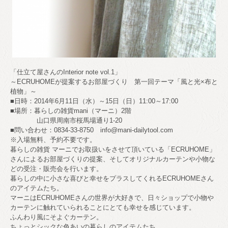
「仕立て屋さんのInterior note vol.1」
～ECRUHOMEが提案するお部屋づくり 第一回テーマ「風と光×布と
植物」～
■日時：2014年6月11日（水）～15日（日）11
:00～17:00
■場所：暮らしの雑貨mani（マーニ）2階
山口県周南市桜馬場通り1-20
■問い合わせ：0834-33-8750 info@m
ani-dailytool.com
※入場無料、予約不要です。
暮らしの雑貨 マーニでお取扱いをさせて頂いている「ECRUHOME
」
さんによるお部屋づくりの提案、そしてオリジナルカー
テンや小物な
どの受注・販売会を行います。
暮らしの中に小さな喜びと幸せをプラスしてくれるECR
UHOMEさん
のアイテムたち。
マーニはECRUHOMEさんの世界が大好きで、日々シ
ョップで小物や
カーテンに触れていられることにとても幸
せを感じています。
ふんわり風にそよぐカーテン。
ちょっとシックな色あいの暮らしのアイテムたち。